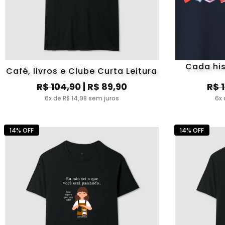
Cada hi
Café, livros e Clube Curta Leitura
R$ 104,90
| R$ 89,90
R$ 
6x de R$ 14,98 sem juros
6x 
14% OFF
14% OFF