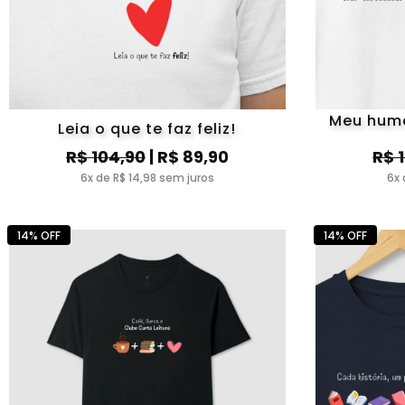
Meu humo
Leia o que te faz feliz!
R$ 104,90
| R$ 89,90
R$ 
6x de R$ 14,98 sem juros
6x 
14% OFF
14% OFF