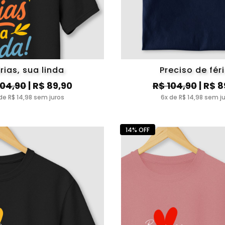
rias, sua linda
Preciso de fér
104,90
| R$ 89,90
R$ 104,90
| R$ 8
de R$ 14,98 sem juros
6x de R$ 14,98 sem j
14% OFF