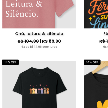
Chá, leitura & silêncio
Fé
R$ 104,90
| R$ 89,90
R$ 
6x de R$ 14,98 sem juros
6x 
14% OFF
14% OFF