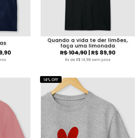
Quando a vida te der limões,
ias
faça uma limonada
9,90
R$ 104,90
| R$ 89,90
uros
6x de R$ 14,98 sem juros
14% OFF