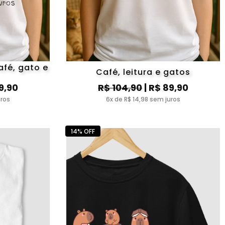
afé, gato e
Café, leitura e gatos
9,90
R$ 104,90
| R$ 89,90
uros
6x de R$ 14,98 sem juros
14% OFF