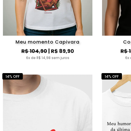
Meu momento Capivara
Co
R$ 104,90
| R$ 89,90
R$ 
6x de R$ 14,98 sem juros
6x 
14% OFF
14% OFF