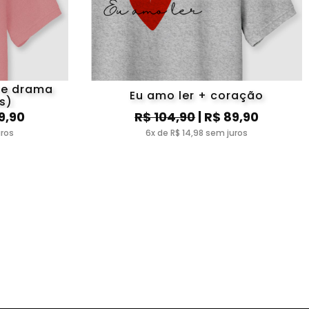
 e drama
Eu amo ler + coração
s)
9,90
R$ 104,90
| R$ 89,90
uros
6x de R$ 14,98 sem juros