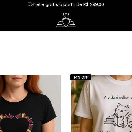
Frete grátis a partir de R$ 299,00
tos
Regata
café
Cropped
livros
heres
Hoodie Moletom
capivara
Suéter Moletom
humor
ureza
mãe
dia das mães
rias
Cerveja
Happy hour
14% OFF
nhos
Chá
Leitor
tura
Churrasco
Chimarrão
demia
Treino
amigas