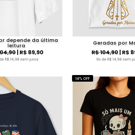
r depende da última
Geradas por M
leitura
104,90
| R$ 89,90
R$ 104,90
| R$ 8
de R$ 14,98 sem juros
6x de R$ 14,98 sem j
14% OFF