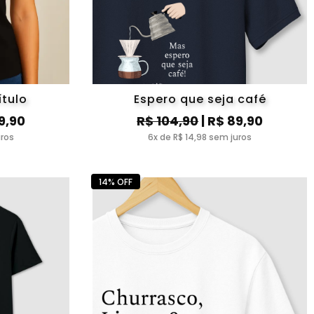
tulo
Espero que seja café
9,90
R$ 104,90
| R$ 89,90
uros
6x de R$ 14,98 sem juros
14% OFF