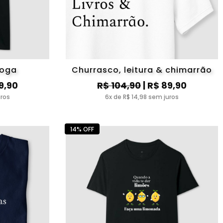
yoga
Churrasco, leitura & chimarrão
9,90
R$ 104,90
| R$ 89,90
uros
6x de R$ 14,98 sem juros
14% OFF