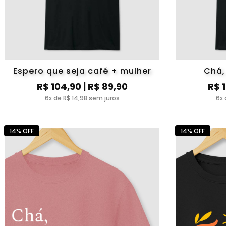
Espero que seja café + mulher
Chá,
R$ 104,90
| R$ 89,90
R$ 
6x de R$ 14,98 sem juros
6x 
14% OFF
14% OFF