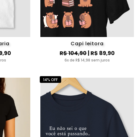
aria
Capi leitora
9,90
R$ 104,90
| R$ 89,90
uros
6x de R$ 14,98 sem juros
14% OFF