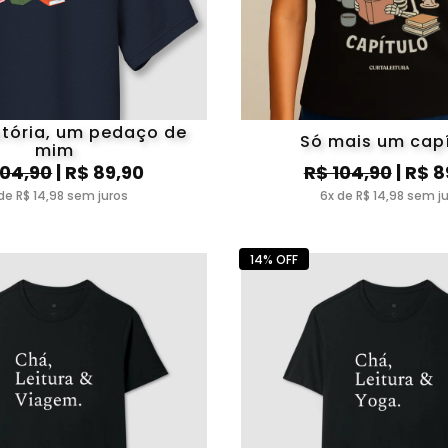
stória, um pedaço de
Só mais um capí
mim
104,90
| R$ 89,90
R$ 104,90
| R$ 8
de R$ 14,98 sem juros
6x de R$ 14,98 sem j
14% OFF