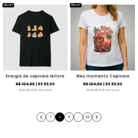
14% OFF
14% OFF
Energia de capivara leitora
Meu momento Capivara
R$ 104,90
| R$ 89,90
R$ 104,90
| R$ 89,90
6x de R$ 14,98 sem juros
6x de R$ 14,98 sem juros
1
2
3
…
32