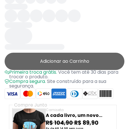
Adicionar ao Carrinho
Primeira troca grátis.
Você tem até 30 dias para
trocar o produto.
Compra segura.
Site construído para a sua
segurança.
Compre Junto
Camiseta
A cada livro, um novo
destino
R$ 104,90
R$ 89,90
6x de R$ 14,98 sem juros