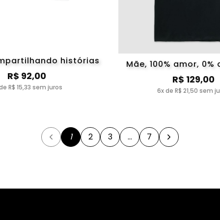
mpartilhando histórias
Mãe, 100% amor, 0%
R$ 92,00
R$ 129,00
de R$ 15,33 sem juros
6x de R$ 21,50 sem j
1
2
3
…
7