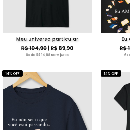
Meu universo particular
Eu 
R$ 104,90
| R$ 89,90
R$ 
6x de R$ 14,98 sem juros
6x 
14% OFF
14% OFF