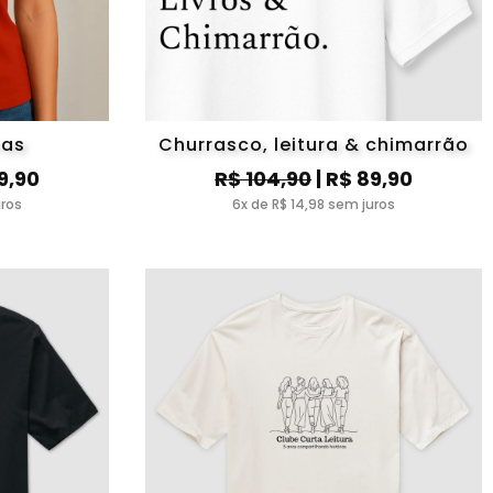
ras
Churrasco, leitura & chimarrão
9,90
R$ 104,90
| R$ 89,90
uros
6x de R$ 14,98 sem juros