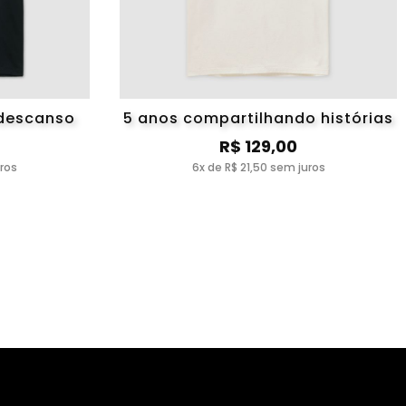
 descanso
5 anos compartilhando histórias
R$ 129,00
uros
6x de R$ 21,50 sem juros