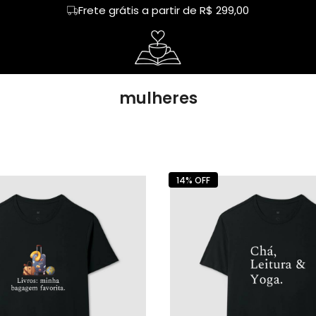
Frete grátis a partir de R$ 299,00
tos
Regata
café
Cropped
livros
mulheres
heres
Hoodie Moletom
capivara
Suéter Moletom
humor
ureza
mãe
dia das mães
rias
Cerveja
Happy hour
14% OFF
nhos
Chá
Leitor
tura
Churrasco
Chimarrão
demia
Treino
amigas