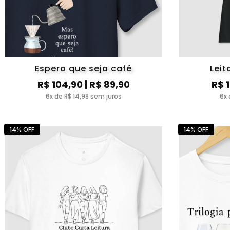
Espero que seja café
Lei
R$ 104,90
| R$ 89,90
R$ 
6x de R$ 14,98 sem juros
6x 
14% OFF
14% OFF