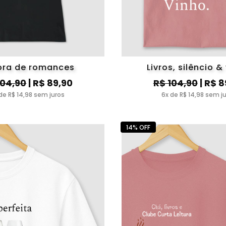
tora de romances
Livros, silêncio &
104,90
| R$ 89,90
R$ 104,90
| R$ 8
de R$ 14,98 sem juros
6x de R$ 14,98 sem j
14% OFF