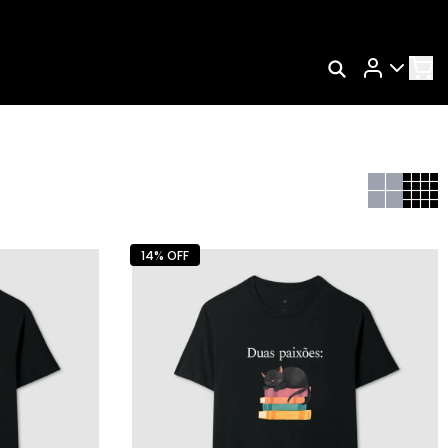
Rastrear Meu Pedido
Trocar Meu Pedido
Avaliar Meu Pedido
Entrar | Cadastrar
14% OFF