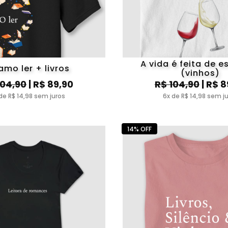
A vida é feita de e
amo ler + livros
(vinhos)
104,90
| R$ 89,90
R$ 104,90
| R$ 8
de R$ 14,98 sem juros
6x de R$ 14,98 sem j
14% OFF