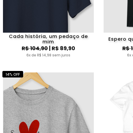
Cada história, um pedaço de
Espero q
mim
R$ 104,90
| R$ 89,90
R$ 
6x de R$ 14,98 sem juros
6x 
14% OFF