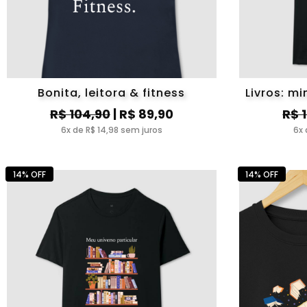
Bonita, leitora & fitness
Livros: m
R$ 104,90
| R$ 89,90
R$ 
6x de R$ 14,98 sem juros
6x 
14% OFF
14% OFF