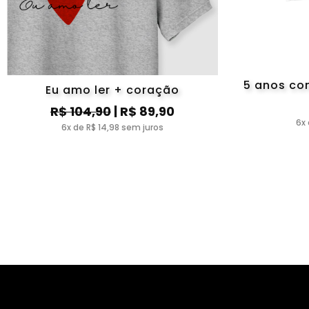
5 anos co
Eu amo ler + coração
R$ 104,90
| R$ 89,90
6x 
6x de R$ 14,98 sem juros