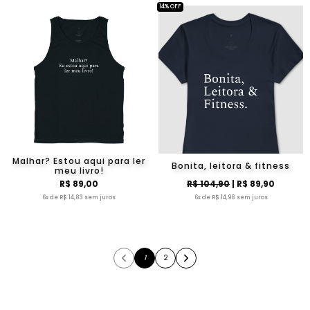
14% OFF
Malhar? Estou aqui para ler
Bonita, leitora & fitness
meu livro!
R$ 89,00
R$ 104,90
| R$ 89,90
6x de R$ 14,83 sem juros
6x de R$ 14,98 sem juros
1
2