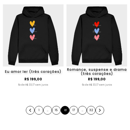
Romance, suspense e drama
Eu amor ler (três corações)
(três corações)
R$ 199,00
R$ 199,00
6x de R$ 33,17 sem juros
6x de R$ 33,17 sem juros
1
…
15
16
17
…
32