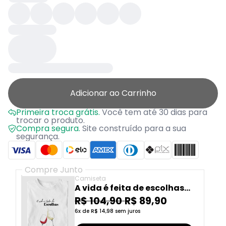
Adicionar ao Carrinho
Primeira troca grátis.
Você tem até 30 dias para
trocar o produto.
Compra segura.
Site construído para a sua
segurança.
Compre Junto
Camiseta
A vida é feita de escolhas
(vinhos)
R$ 104,90
R$ 89,90
6x de R$ 14,98 sem juros