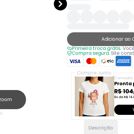
Adicionar ao 
Primeira troca grátis.
Você 
Compra segura.
Site cons
Compre Junto
Camiseta
Pronta 
R$ 104
6x de R$ 14,
 zoom
Descrição