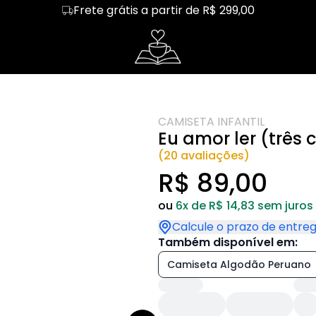
Frete grátis a partir de R$ 299,00
tos
Regata
café
Cropped
livros
heres
Hoodie Moletom
capivara
Suéter Moletom
humor
ureza
mãe
dia das mães
CAMISETA INFANTIL
rias
Cerveja
Happy hour
Eu amor ler (três
nhos
Chá
Leitor
(20 avaliações)
itura
Churrasco
Chimarrão
R$ 89,00
demia
Treino
amigas
ou
6x de R$ 14,83 sem juros
Calcule o prazo de entre
Também disponível em:
Camiseta Algodão Peruano