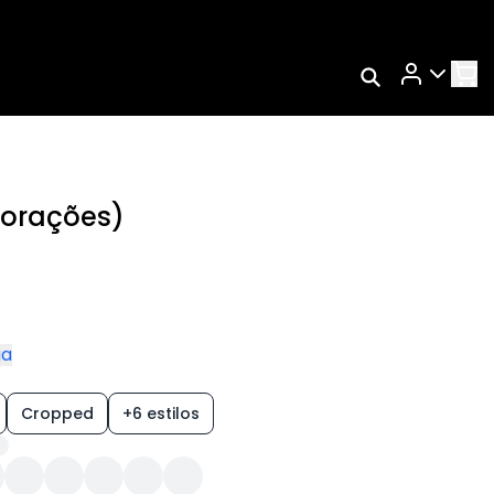
Rastrear Meu
Pedido
Trocar Meu Pedido
Avaliar Meu Pedido
 corações)
Entrar | Cadastrar
ga
Cropped
+6 estilos