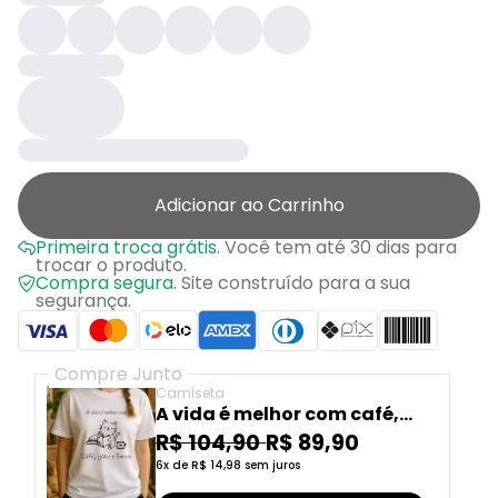
Adicionar ao Carrinho
Primeira troca grátis.
Você tem até 30 dias para
trocar o produto.
Compra segura.
Site construído para a sua
segurança.
Compre Junto
Camiseta
A vida é melhor com café,
gato e livros
R$ 104,90
R$ 89,90
6x de R$ 14,98 sem juros