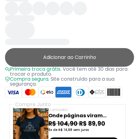
Adicionar ao Carrinho
Primeira troca grátis.
Você tem até 30 dias para
trocar o produto.
Compra segura.
Site construído para a sua
segurança.
Compre Junto
Camiseta
Onde páginas viram
encontros
R$ 104,90
R$ 89,90
6x de R$ 14,98 sem juros