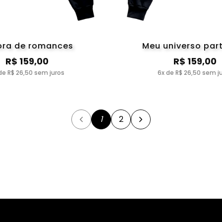
tora de romances
Meu universo part
R$ 159,00
R$ 159,00
de R$ 26,50 sem juros
6x de R$ 26,50 sem j
1
2