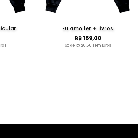
icular
Eu amo ler + livros
R$ 159,00
uros
6x de R$ 26,50 sem juros