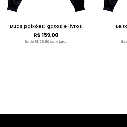
Duas paixões: gatos e livros
Lei
R$ 159,00
6x de R$ 26,50 sem juros
6x 