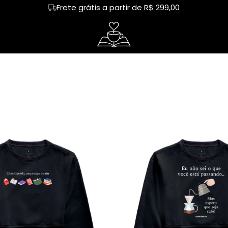
Frete grátis a partir de R$ 299,00
tos
Regata
café
Cropped
livros
heres
Hoodie Moletom
capivara
Suéter Moletom
humor
ureza
mãe
dia das mães
rias
Cerveja
Happy hour
nhos
Chá
Leitor
tura
Churrasco
Chimarrão
demia
Treino
amigas