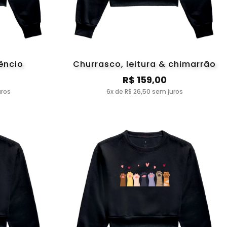
lêncio
Churrasco, leitura & chimarrão
R$ 159,00
uros
6x de R$ 26,50 sem juros