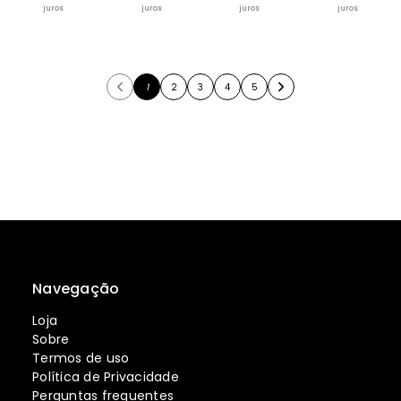
juros
juros
juros
juros
1
2
3
4
5
Navegação
Loja
Sobre
Termos de uso
Política de Privacidade
Perguntas frequentes