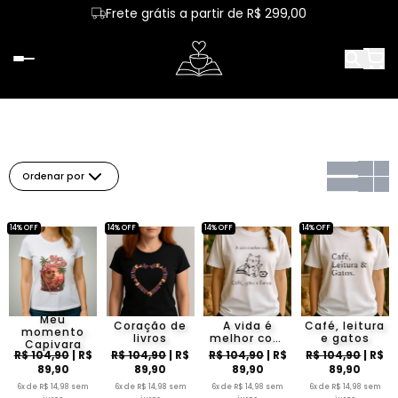
Frete grátis a partir de R$ 299,00
Ordenar por
14% OFF
14% OFF
14% OFF
14% OFF
Meu
Coração de
A vida é
Café, leitura
momento
livros
melhor com
e gatos
Capivara
café, gato e
R$ 104,90
| R$
R$ 104,90
| R$
R$ 104,90
| R$
R$ 104,90
| R$
livros
89,90
89,90
89,90
89,90
6x de R$ 14,98 sem
6x de R$ 14,98 sem
6x de R$ 14,98 sem
6x de R$ 14,98 sem