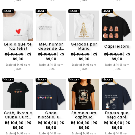
juros
juros
juros
juros
14% OFF
14% OFF
14% OFF
14% OFF
Leia o que te
Meu humor
Geradas por
Capi leitora
faz feliz!
depende da
Maria
última leitura
R$ 104,90
| R$
R$ 104,90
| R$
R$ 104,90
| R$
R$ 104,90
| R$
89,90
89,90
89,90
89,90
6x de R$ 14,98 sem
6x de R$ 14,98 sem
6x de R$ 14,98 sem
6x de R$ 14,98 sem
juros
juros
juros
juros
14% OFF
14% OFF
14% OFF
14% OFF
Café, livros e
Cada
Só mais um
Espero que
Clube Curta
história, um
capítulo
seja café
Leitura
pedaço de
R$ 104,90
| R$
R$ 104,90
| R$
R$ 104,90
| R$
R$ 104,90
| R$
mim
89,90
89,90
89,90
89,90
6x de R$ 14,98 sem
6x de R$ 14,98 sem
6x de R$ 14,98 sem
6x de R$ 14,98 sem