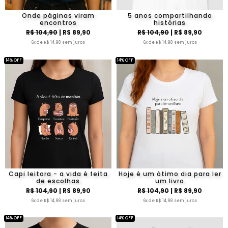
Onde páginas viram
5 anos compartilhando
encontros
histórias
R$ 104,90
| R$ 89,90
R$ 104,90
| R$ 89,90
6x de R$ 14,98 sem juros
6x de R$ 14,98 sem juros
14% OFF
14% OFF
Capi leitora - a vida é feita
Hoje é um ótimo dia para ler
de escolhas
um livro
R$ 104,90
| R$ 89,90
R$ 104,90
| R$ 89,90
6x de R$ 14,98 sem juros
6x de R$ 14,98 sem juros
14% OFF
14% OFF