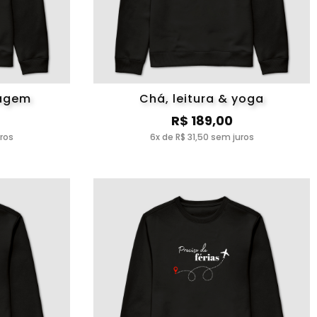
iagem
Chá, leitura & yoga
R$ 189,00
uros
6x de R$ 31,50 sem juros