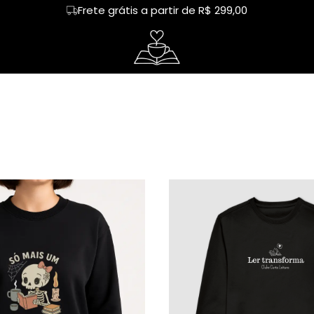
Frete grátis a partir de R$ 299,00
tos
Regata
café
Cropped
livros
heres
Hoodie Moletom
capivara
Suéter Moletom
humor
ureza
mãe
dia das mães
rias
Cerveja
Happy hour
nhos
Chá
Leitor
tura
Churrasco
Chimarrão
demia
Treino
amigas