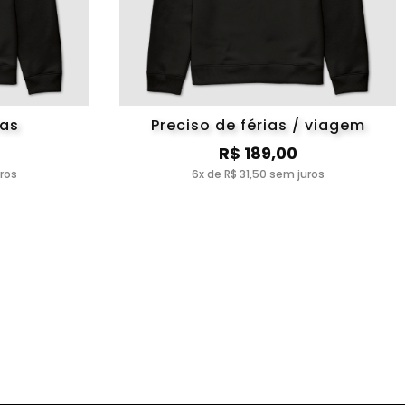
ias
Preciso de férias / viagem
R$ 189,00
uros
6x de R$ 31,50 sem juros