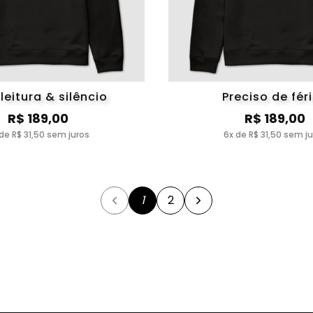
leitura & silêncio
Preciso de fér
R$ 189,00
R$ 189,00
de R$ 31,50 sem juros
6x de R$ 31,50 sem j
1
2