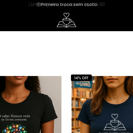
Frete grátis a partir de R$ 299,00
Primeira troca sem custo
tos
Regata
café
Cropped
livros
heres
Hoodie Moletom
capivara
Suéter Moletom
humor
ureza
mãe
dia das mães
rias
Cerveja
Happy hour
14% OFF
nhos
Chá
Leitor
tura
Churrasco
Chimarrão
demia
Treino
amigas