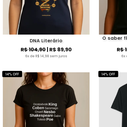
O saber f
DNA Literário
R$ 104,90
| R$ 89,90
R$ 
6x de R$ 14,98 sem juros
6x 
14% OFF
14% OFF